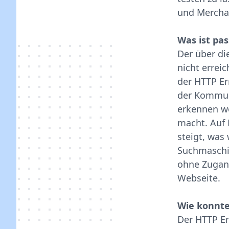
und Merchan
Was ist pas
Der über di
nicht erreic
der HTTP Er
der Kommuni
erkennen wo
macht. Auf 
steigt, was
Suchmaschi
ohne Zugang
Webseite.
Wie konnte
Der HTTP Err