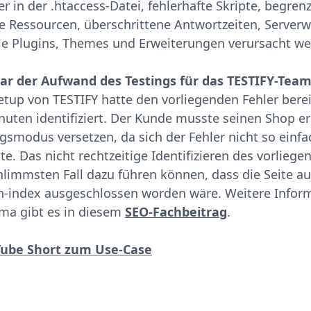
r in der .htaccess-Datei, fehlerhafte Skripte, begren
ge Ressourcen, überschrittene Antwortzeiten, Server
le Plugins, Themes und Erweiterungen verursacht w
ar der Aufwand des Testings für das TESTIFY-Tea
etup von TESTIFY hatte den vorliegenden Fehler bere
uten identifiziert. Der Kunde musste seinen Shop er
smodus versetzen, da sich der Fehler nicht so einf
e. Das nicht rechtzeitige Identifizieren des vorliege
hlimmsten Fall dazu führen können, dass die Seite a
h-index ausgeschlossen worden wäre. Weitere Infor
ma gibt es in diesem
SEO-Fachbeitrag
.
ube Short zum Use-Case