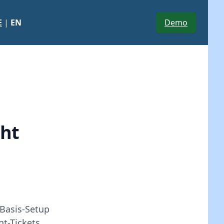
E
|
EN
Demo
cht
 Basis-Setup
nt-Tickets