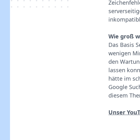
Zeichenfehle
serverseiti
inkompatib
Wie groß w
Das Basis S
wenigen Min
den Wartung
lassen konnt
hätte im sc
Google Suc
diesem The
Unser YouT