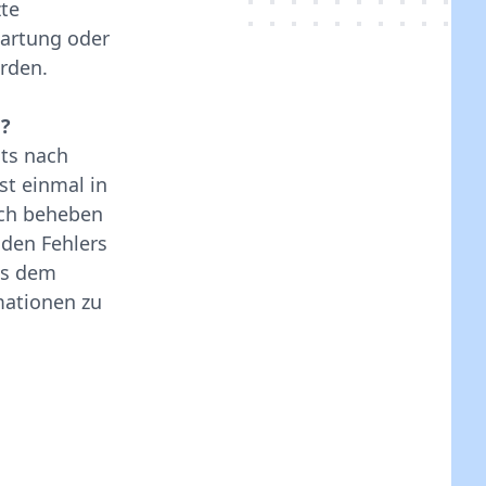
zte
wartung oder
erden.
m?
its nach
st einmal in
ach beheben
nden Fehlers
us dem
mationen zu