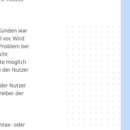
 Kunden war
0 vor. Wird
 Problem bei
cht
ite möglich
e der Nutzer
der Nutzer
eiber der
yntax- oder