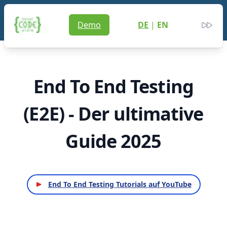
Never Code Alone
Demo
DE
|
EN
Men
Clos
End To End Testing
(E2E) - Der ultimative
Guide 2025
End To End Testing Tutorials auf YouTube