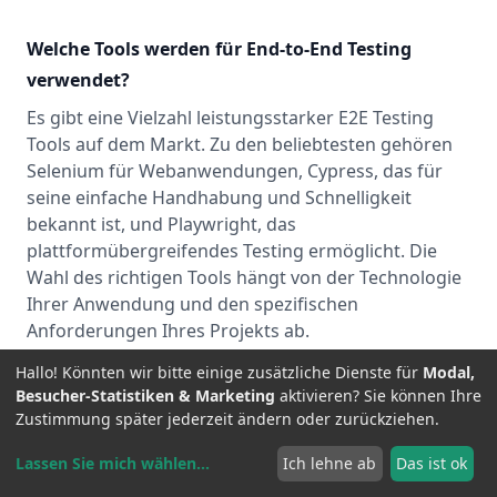
Welche Tools werden für End-to-End Testing
verwendet?
Es gibt eine Vielzahl leistungsstarker E2E Testing
Tools auf dem Markt. Zu den beliebtesten gehören
Selenium für Webanwendungen, Cypress, das für
seine einfache Handhabung und Schnelligkeit
bekannt ist, und Playwright, das
plattformübergreifendes Testing ermöglicht. Die
Wahl des richtigen Tools hängt von der Technologie
Ihrer Anwendung und den spezifischen
Anforderungen Ihres Projekts ab.
Hallo! Könnten wir bitte einige zusätzliche Dienste für
Modal,
Besucher-Statistiken & Marketing
aktivieren? Sie können Ihre
Zustimmung später jederzeit ändern oder zurückziehen.
Wie unterscheidet sich End-to-End Testing von
System Testing?
Lassen Sie mich wählen
...
Ich lehne ab
Das ist ok